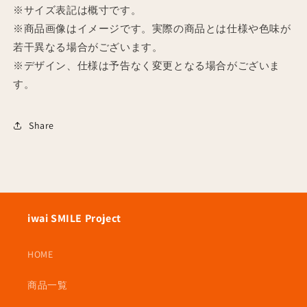
※サイズ表記は概寸です。
ン
ン
※商品画像はイメージです。実際の商品とは仕様や色味が
ド
ド
セ
セ
若干異なる場合がございます。
ッ
ッ
※デザイン、仕様は予告なく変更となる場合がございま
ト
ト
す。
の
の
数
数
Share
量
量
を
を
減
増
ら
や
す
す
iwai SMILE Project
HOME
商品一覧