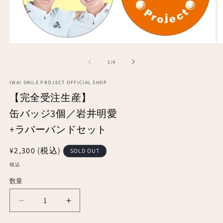
モ
ー
の
1
/
4
ダ
ル
で
IWAI SMILE PROJECT OFFICIAL SHOP
メ
【完全受注生産】
デ
ィ
缶バッジ3個／岩井明愛
ア
+ラバーバンドセット
(1)
(2
を
開
通
¥2,300
(税込)
SOLD OUT
く
常
税込
価
数量
格
【完
【完
全
全