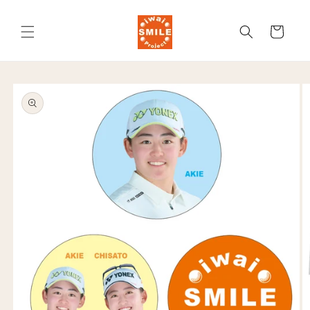
コンテ
カ
ンツに
進む
ー
ト
商品情
報にス
キップ