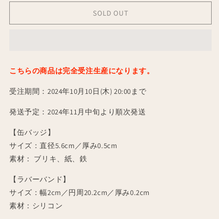
受
受
SOLD OUT
注
注
生
生
産】
産】
缶
缶
バ
バ
こちらの商品は完全受注生産になります。
ッ
ッ
ジ
ジ
受注期間：
2024年10月10日(木) 20:00まで
3
3
個
個
発送予定：
2024年11月中旬より順次発送
／
／
【缶バッジ】
岩
岩
サイズ：直径5.6cm／厚み0.5cm
井
井
明
明
素材：
ブリキ、紙、鉄
愛
愛
【ラバーバンド】
+ラ
+ラ
サイズ：幅2cm／円周20.2cm／厚み0.2cm
バ
バ
ー
ー
素材：シリコン
バ
バ